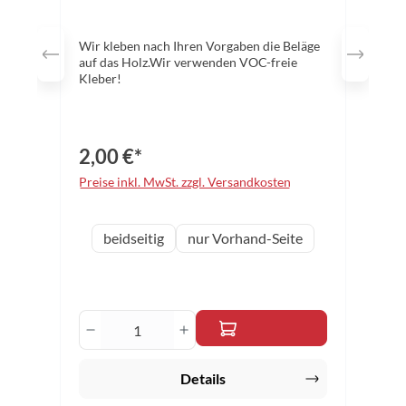
Wir kleben nach Ihren Vorgaben die Beläge
auf das Holz.Wir verwenden VOC-freie
Kleber!
2,00 €*
Preise inkl. MwSt. zzgl. Versandkosten
auswählen
Variante
beidseitig
nur Vorhand-Seite
Produkt Anzahl: Gib den gewünschten 
Details