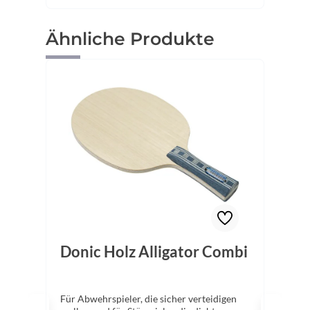
Produktgalerie überspringen
Ähnliche Produkte
Donic Holz Alligator Combi
Für Abwehrspieler, die sicher verteidigen