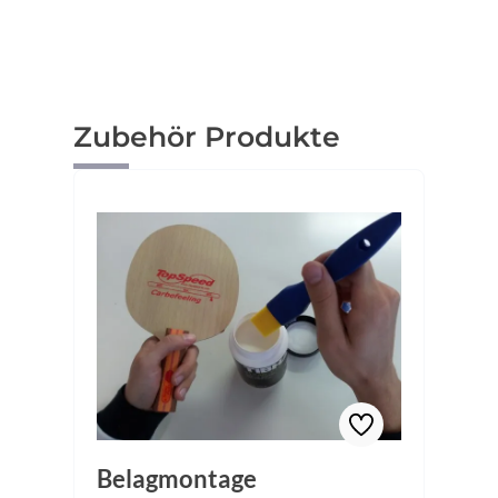
Produktgalerie überspringen
Zubehör Produkte
Belagmontage