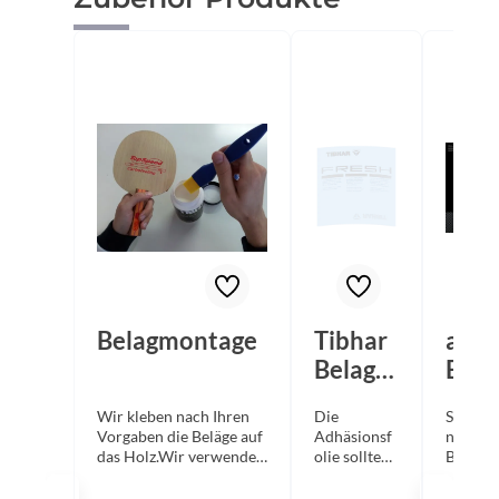
Belagmontage
Tibhar
andr
Belagsc
Bela
hutzfol
hutz
Wir kleben nach Ihren
Die
Selbstk
ie
ie "
Vorgaben die Beläge auf
Adhäsionsf
nde
Fresh
The
das Holz.Wir verwenden
olie sollten
Belagsc
VOC-freie Kleber!
Sie immer
folie z
Edge
aufziehen,
optima