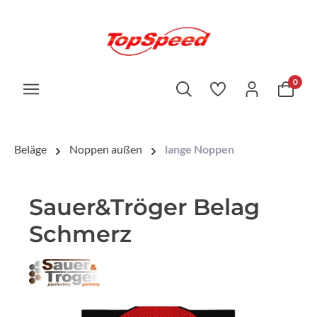
0
Beläge
Noppen außen
lange Noppen
Sauer&Tröger Belag
Schmerz
Bildergalerie überspringen