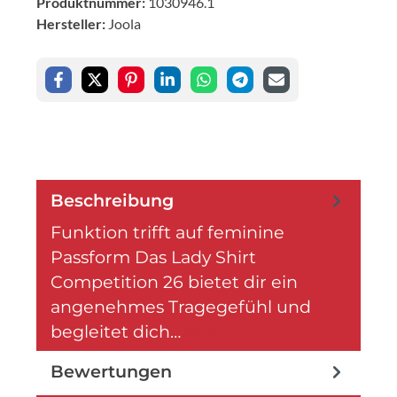
Produktnummer:
1030946.1
Hersteller:
Joola
Beschreibung
Funktion trifft auf feminine
Passform Das Lady Shirt
Competition 26 bietet dir ein
angenehmes Tragegefühl und
begleitet dich…
Mehr
Bewertungen