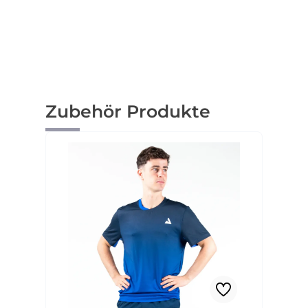
Produktgalerie überspringen
Zubehör Produkte