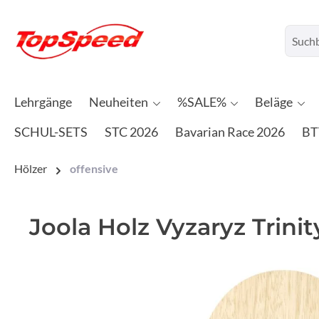
Lehrgänge
Neuheiten
%SALE%
Beläge
SCHUL-SETS
STC 2026
Bavarian Race 2026
BT
Hölzer
offensive
Joola Holz Vyzaryz Trinit
Bildergalerie überspringen