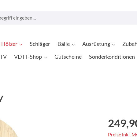
Hölzer
Schläger
Bälle
Ausrüstung
Zubeh
TV
VDTT-Shop
Gutscheine
Sonderkonditionen
y
249,9
Preise inkl. 