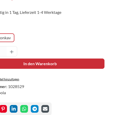
ig in 1 Tag, Lieferzeit 1-4 Werktage
hlen
onkav
Anzahl: Gib den gewünschten Wert ein oder 
In den Warenkorb
el hinzufügen
mer:
1028529
oola