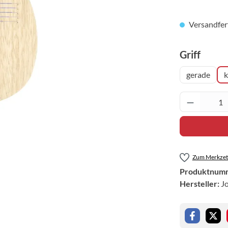
Versandfert
auswä
Griff
gerade
k
Produkt 
Zum Merkzett
Produktnum
Hersteller:
J