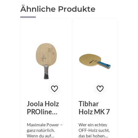
Produktgalerie überspringen
Ähnliche Produkte
Joola Holz
Tibhar
PROline
Holz MK 7
AW7
Maximale Power –
Wer ein echtes
ganz natürlich.
OFF-Holz sucht,
Wenn du auf
das bei hohen