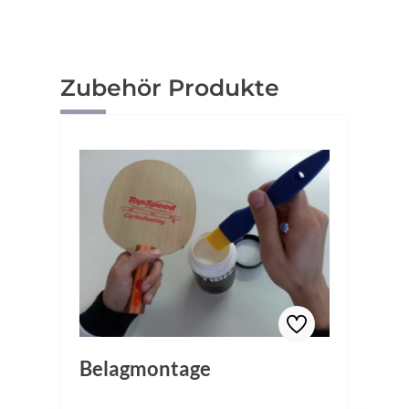
Produktgalerie überspringen
Zubehör Produkte
Belagmontage