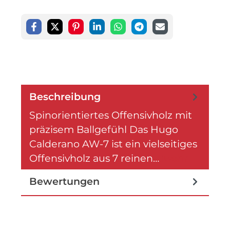
Beschreibung
Spinorientiertes Offensivholz mit
präzisem Ballgefühl Das Hugo
Calderano AW-7 ist ein vielseitiges
Offensivholz aus 7 reinen…
Mehr
Bewertungen