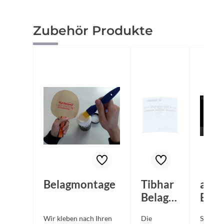
Produktgalerie überspringen
Zubehör Produkte
Belagmontage
Tibhar
andr
Belagsc
Bela
hutzfol
hutz
Wir kleben nach Ihren
Die
Selbstk
ie
ie "