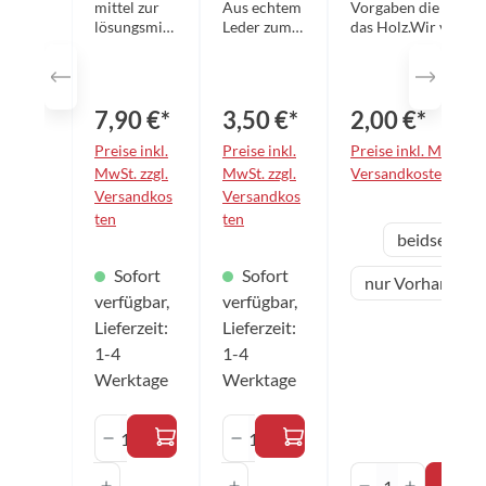
mittel zur
Aus echtem
Vorgaben die Beläge
pray
mm
lösungsmitt
Leder zum
das Holz.Wir verwe
elfreien
schonenden
VOC-freie Kleber!
250ml
(VOC-frei)
Reinigen
Pflege von
der Beläge.
Tischtennis
7,90 €*
3,50 €*
2,00 €*
belägen
aller
Preise inkl.
Preise inkl.
Preise inkl. MwSt. zz
Marken.
MwSt. zzgl.
MwSt. zzgl.
Versandkosten
Der
Versandkos
Versandkos
wirksame
ten
ten
Reiniger
aus
Variante
beidseitig
verlängert
die
Sofort
Sofort
Haltbarkeit
nur Vorhand-Se
und
verfügbar,
verfügbar,
Griffigkeit
Lieferzeit:
Lieferzeit:
der Beläge.
1-4
1-4
Mit dem
praktischen
Werktage
Werktage
Pumpspray
lässt sich
Produkt Anzahl: Gib den gewünschten 
Produkt Anzahl: Gib den 
die
Flüssigkeit
Produkt Anza
optimal