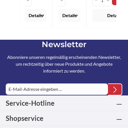
dosieren.
Anwendung
: - Belag
Details
Details
Details
einsprühen,
gleichmäßig
die
Flüssigkeit
mit der
Newsletter
Kunstleder-
Seite
verteilen -
Abonniere unseren regelmäßig erscheinenden Newsletter,
Die übrige
um rechtzeitig über neue Produkte und Angebote
Reinigungsfl
üssigkeit
informiert zu werden.
sowie
restliche
Schmutzpar
tikel mit der
saugfähigen
Chamoisled
Service-Hotline
erseite
aufnehmen
- Der Belag
Shopservice
ist wieder
staub- und