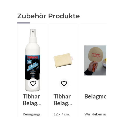
Produktgalerie überspringen
Zubehör Produkte
Tibhar
Tibhar
Belagmonta
Belagre
Belagre
iniger
inigung
Reinigungs
12 x 7 cm.
Wir kleben nach Ihr
Pumps
sschwa