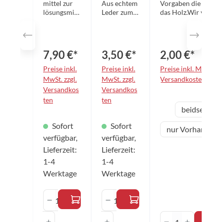
mittel zur
Aus echtem
Vorgaben die Beläge
pray
mm
lösungsmitt
Leder zum
das Holz.Wir verwe
elfreien
schonenden
VOC-freie Kleber!
250ml
(VOC-frei)
Reinigen
Pflege von
der Beläge.
Tischtennis
7,90 €*
3,50 €*
2,00 €*
belägen
aller
Preise inkl.
Preise inkl.
Preise inkl. MwSt. zz
Marken.
MwSt. zzgl.
MwSt. zzgl.
Versandkosten
Der
Versandkos
Versandkos
wirksame
ten
ten
Reiniger
aus
Variante
beidseitig
verlängert
die
Sofort
Sofort
Haltbarkeit
nur Vorhand-Se
und
verfügbar,
verfügbar,
Griffigkeit
Lieferzeit:
Lieferzeit:
der Beläge.
1-4
1-4
Mit dem
praktischen
Werktage
Werktage
Pumpspray
lässt sich
Produkt Anzahl: Gib den gewünschten 
Produkt Anzahl: Gib den 
die
Flüssigkeit
Produkt Anza
optimal