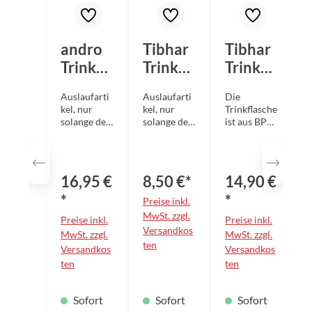
andro
Tibhar
Tibhar
Trinkfl
Trinkfl
Trinkfl
asche
asche
asche
Auslaufarti
Auslaufarti
Die
alpha
Alu
Flex
kel, nur
kel, nur
Trinkflasche
solange der
solange der
ist aus BPA-
Vorrat
Vorrat
freiem
reicht! Die
reicht! Die
lebensmitte
bestellbare
bestellbare
lechtem
Menge kann
Menge kann
Silikon und
16,95 €
8,50 €*
14,90 €
vom
vom
damit
tatsächliche
tatsächliche
bruchsicher
*
*
Preise inkl.
n
n
, flexibel
MwSt. zzgl.
Preise inkl.
Preise inkl.
Lagerbestan
Lagerbestan
und
Versandkos
d
MwSt. zzgl.
d
langlebig.
MwSt. zzgl.
ten
abweichen!
abweichen!
Weiterhin
Versandkos
Versandkos
Volumen
Stylische
ist sie für
ten
ten
650ml
Trinkflasche
Lebensmitte
Material:
aus
l zugelassen
100% Tritan
Aluminium
und
Sofort
Sofort
Sofort
/
Zugelassen
gewährleist