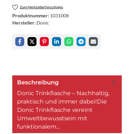
Zum Merkzettel hinzufügen
Produktnummer:
1031008
Hersteller:
Donic
Beschreibung
Donic Trinkflasche – Nachhaltig,
praktisch und immer dabei!Die
Donic Trinkflasche vereint
Umweltbewusstsein mit
funktionalem…
Mehr