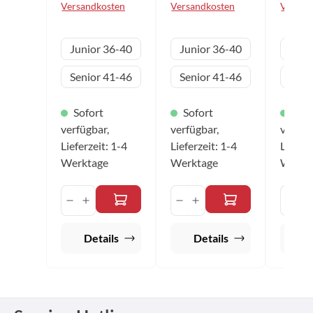
Versandkosten
Versandkosten
Versan
(Gr. 41-46)
Farben:
(Gr. 41
Farben: weiß / rot
weiß/schwarz
Farben:
schwar
auswählen
auswählen
Variante
Variante
Vari
Junior 36-40
Junior 36-40
Juni
Senior 41-46
Senior 41-46
Seni
Sofort
Sofort
Sofo
verfügbar,
verfügbar,
verfüg
Lieferzeit: 1-4
Lieferzeit: 1-4
Lieferz
Werktage
Werktage
Werkt
Produkt Anzahl: Gib den gewünschten 
Produkt Anzahl: Gib 
Prod
Details
Details
De