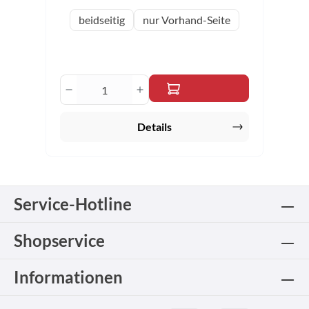
auswählen
Variante
beidseitig
nur Vorhand-Seite
Produkt Anzahl: Gib den gewünschten 
Details
Service-Hotline
Shopservice
Informationen