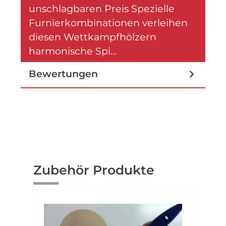
unschlagbaren Preis Spezielle
Furnierkombinationen verleihen
diesen Wettkampfhölzern
harmonische Spi…
Mehr
Bewertungen
Produktgalerie überspringen
Zubehör Produkte