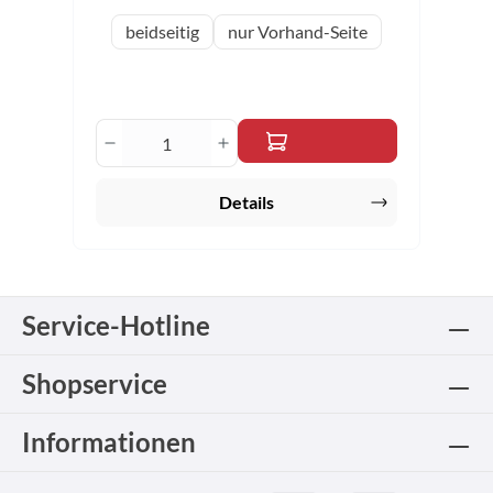
auswählen
Variante
beidseitig
nur Vorhand-Seite
Produkt Anzahl: Gib den gewünschten 
Details
Service-Hotline
Shopservice
Informationen