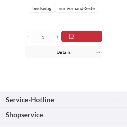
auswählen
Variante
beidseitig
nur Vorhand-Seite
Produkt Anzahl: Gib den gewünschten 
Details
Service-Hotline
Shopservice