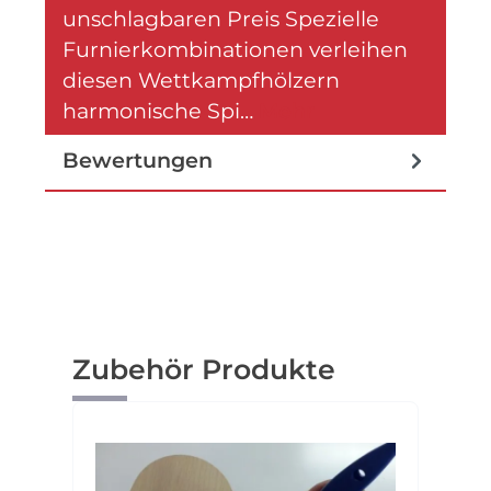
unschlagbaren Preis Spezielle
Furnierkombinationen verleihen
diesen Wettkampfhölzern
harmonische Spi…
Mehr
Bewertungen
Produktgalerie überspringen
Zubehör Produkte