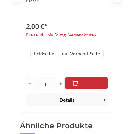
Kleber!
2,00 €*
Preise inkl. MwSt. zzgl. Versandkosten
auswählen
Variante
beidseitig
nur Vorhand-Seite
Produkt Anzahl: Gib den gewünschten 
Details
Produktgalerie überspringen
Ähnliche Produkte