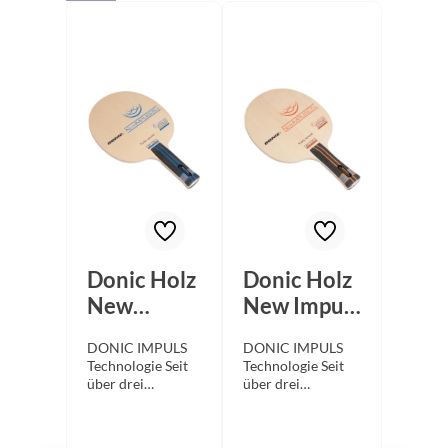
Donic Holz
Donic Holz
New
New Impuls
Impuls 6.5
7.0
DONIC IMPULS
DONIC IMPULS
Technologie Seit
Technologie Seit
über drei
über drei
Jahrzehnten
Jahrzehnten
erforscht DONIC
erforscht DONIC
das
das