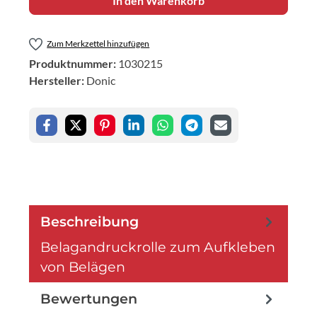
In den Warenkorb
Zum Merkzettel hinzufügen
Produktnummer:
1030215
Hersteller:
Donic
Beschreibung
Belagandruckrolle zum Aufkleben
von Belägen
Bewertungen