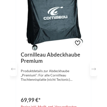
Cornilleau Abdeckhaube
Premium
Produktdetails zur Abdeckhaube
„Premium“: Für alle Cornilleau
Tischtennisplatte (nicht Tectonic)
Material: Polyester Maße (LxBxH):
160x85x135 cm Farbe: Schwarz Sichern Sie
sich jetzt den besten Schutz für Ihre
Tischtennisplatte – die Cornilleau
69,99 €*
Abdeckhauben Kein rabattfähiger Artikel.
Preise inkl. MwSt. zzgl. Versandkosten