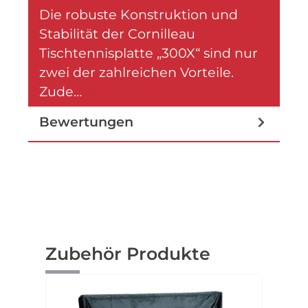
Die robuste Konstruktion und
Stabilität der Cornilleau
Tischtennisplatte „300X“ sind nur
zwei der zahlreichen Vorteile.
Zude…
Mehr
Bewertungen
Produktgalerie überspringen
Zubehör Produkte