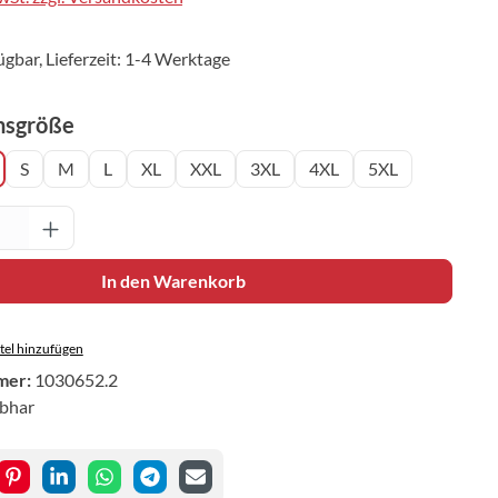
ügbar, Lieferzeit: 1-4 Werktage
auswählen
nsgröße
S
M
L
XL
XXL
3XL
4XL
5XL
Anzahl: Gib den gewünschten Wert ein oder 
In den Warenkorb
el hinzufügen
mer:
1030652.2
ibhar