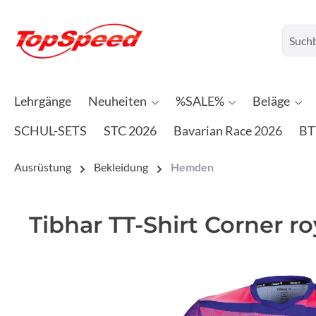
Lehrgänge
Neuheiten
%SALE%
Beläge
SCHUL-SETS
STC 2026
Bavarian Race 2026
BT
Ausrüstung
Bekleidung
Hemden
Tibhar TT-Shirt Corner r
Bildergalerie überspringen