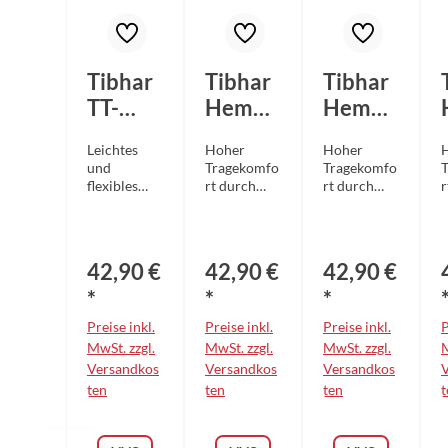
Tibhar
Tibhar
Tibhar
TT-
Hemd
Hemd
Shirt
Frame
Frame
Leichtes
Hoher
Hoher
Corner
violett/
schwar
und
Tragekomfo
Tragekomfo
marine
türkis
z/pink/
flexibles
rt durch
rt durch
r
Funktionsm
angenehme
angenehme
/türkis
blau
aterial für
s
s
s
ein
Polyesterge
Polyesterge
P
angenehme
webe
webe
42,90 €
42,90 €
42,90 €
s
Lockerer
Lockerer
L
Tragegefühl
Schnitt
Schnitt
S
*
*
*
Körperbeto
ermöglicht
ermöglicht
e
Preise inkl.
Preise inkl.
Preise inkl.
P
nter Schnitt
maximale
maximale
ohne
MwSt. zzgl.
Bewegungsf
MwSt. zzgl.
Bewegungsf
MwSt. zzgl.
M
Einengung
reiheit
reiheit
r
Versandkos
Versandkos
Versandkos
Eingearbeit
Eingearbeit
Eingearbeit
E
ten
ten
ten
t
etes
etes
etes
e
Schweißabs
Schweißabs
Schweißabs
orptionsban
orptionsban
orptionsban
o