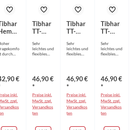
Tibhar
Tibhar
Tibhar
Tibhar
Hemd
TT-
TT-
TT-
Frame
Shirt
Shirt
Shirt
Hoher
Sehr
Sehr
Sehr
marine
Lebrun
Lebrun
Lebrun
Tragekomfo
leichtes und
leichtes und
leichtes und
/grün
L2
L2
L2
t durch
flexibles
flexibles
flexibles
angenehme
Funktionsm
Funktionsm
Funktionsm
River
River
River
aterial für
aterial für
aterial für
violett
schwar
türkis
olyesterge
besonders
besonders
besonders
webe
hohen
hohen
hohen
z/rot
42,90 €
46,90 €
46,90 €
46,90 €
ockerer
Tragekomfo
Tragekomfo
Tragekomfo
chnitt
rt
rt
rt
*
*
*
*
rmöglicht
Auffälliges
Auffälliges
Auffälliges
reise inkl.
Preise inkl.
Preise inkl.
Preise inkl.
maximale
und
und
und
Bewegungsf
wSt. zzgl.
leuchtendes
MwSt. zzgl.
leuchtendes
MwSt. zzgl.
leuchtendes
MwSt. zzgl.
eiheit
Design
Design
Design
Versandkos
Versandkos
Versandkos
Versandkos
ingearbeit
entwickelt
entwickelt
entwickelt
en
ten
ten
ten
tes
in naher
in naher
in naher
Schweißabs
Zusammena
Zusammena
Zusammena
rptionsban
rbeit mit
rbeit mit
rbeit mit