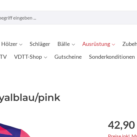
Hölzer
Schläger
Bälle
Ausrüstung
Zubeh
TV
VDTT-Shop
Gutscheine
Sonderkonditionen
oyalblau/pink
42,90
Preise inkl. 