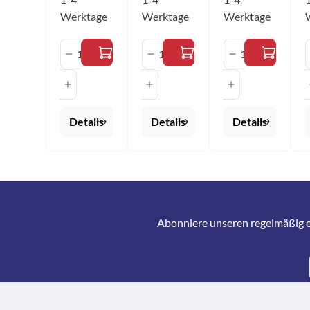
Werktage
Werktage
Werktage
Produkt Anzahl: Gib den gewünscht
Produkt Anzahl: Gib de
Produkt Anz
Details
Details
Details
Abonniere unseren regelmäßig e