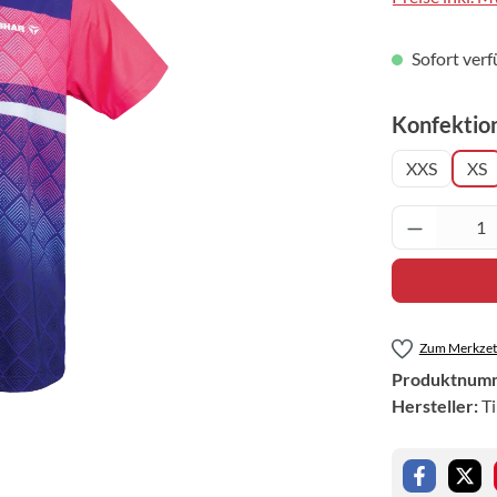
Sofort verf
Konfektio
XXS
XS
Produkt 
Zum Merkzett
Produktnum
Hersteller:
T