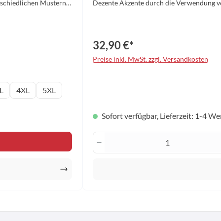
rschiedlichen Mustern
Dezente Akzente durch die Verwendung vo
ose Material:
Taschenbereich Weiches und angenehmes F
- 5XL
Bewegungsf
32,90 €*
Preise inkl. MwSt. zzgl. Versandkosten
auswä
Konfektionsgröße
L
4XL
5XL
Sofort verfügbar, Lieferzeit: 1-4 W
en Wert ein oder benutze die Schaltfläche
Produkt Anzahl: Gib den 