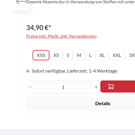
Dezente Akzente durch Verwendung von Stoffen mit unte
und Strukturen im unteren Bein- und Taschenbereich Ohne Innenh
92% Polyester / 8% Spandex Farbe: schwarz Größen: 2XS 
34,90 €*
Preise inkl. MwSt. zzgl. Versandkosten
auswählen
Konfektionsgröße
XXS
XS
S
M
L
XL
XXL
3X
Sofort verfügbar, Lieferzeit: 1-4 Werktage
Produkt Anzahl: Gib den gewünscht
Details