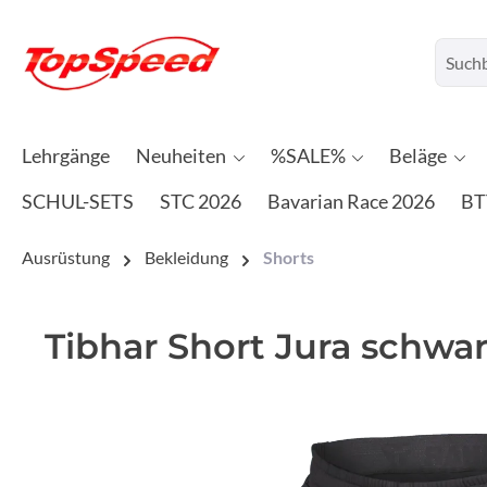
Lehrgänge
Neuheiten
%SALE%
Beläge
SCHUL-SETS
STC 2026
Bavarian Race 2026
BT
Ausrüstung
Bekleidung
Shorts
Tibhar Short Jura schwa
Bildergalerie überspringen