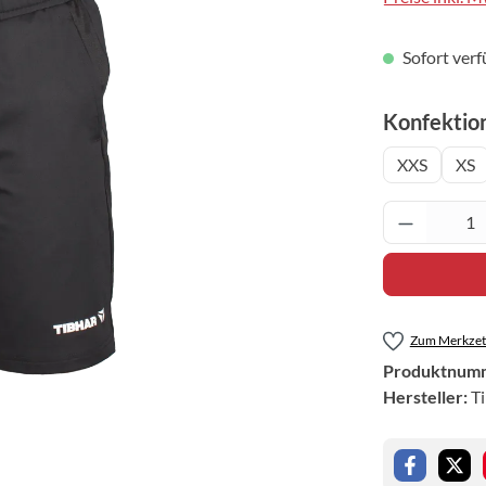
Sofort verf
Konfektio
XXS
XS
Produkt 
Zum Merkzett
Produktnum
Hersteller:
T