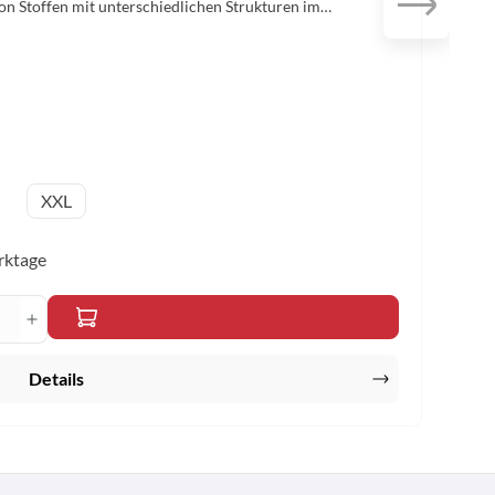
n Stoffen mit unterschiedlichen Strukturen im
unktionsmaterial Lockerer Schnitt für optimale
reiheit Ohne Innenslip Material: 100% Polyester Farbe: schwarz Größen: 2XS - 5XL
hlen
XXL
erktage
n um die Anzahl zu erhöhen oder zu reduzi
gewünschten Wert ein oder benutze die Sch
Details