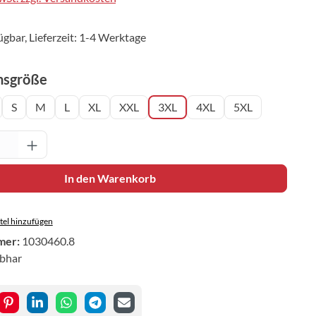
ügbar, Lieferzeit: 1-4 Werktage
auswählen
nsgröße
S
M
L
XL
XXL
3XL
4XL
5XL
Anzahl: Gib den gewünschten Wert ein oder 
In den Warenkorb
el hinzufügen
mer:
1030460.8
ibhar