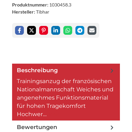
Produktnummer:
1030458.3
Hersteller:
Tibhar
Beschreibung
Trainingsanzug der französischen
Nationalmannschaft Weiches und
angenehmes Funktionsmaterial
für hohen Tragekomfort
Hochwer…
Mehr
Bewertungen