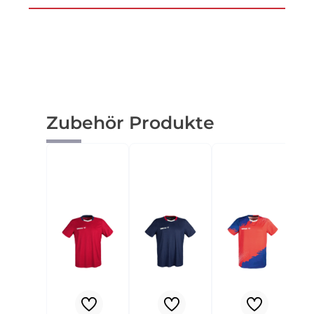
Produktgalerie überspringen
Zubehör Produkte