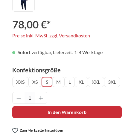
78,00 €*
Preise inkl. MwSt. zzgl. Versandkosten
Sofort verfügbar, Lieferzeit: 1-4 Werktage
auswählen
Konfektionsgröße
XXS
XS
S
M
L
XL
XXL
3XL
Produkt Anzahl: Gib den gewünschten Wert 
In den Warenkorb
Zum Merkzettel hinzufügen