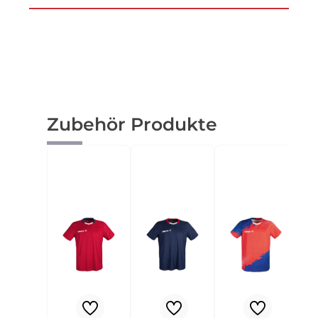
Produktgalerie überspringen
Zubehör Produkte