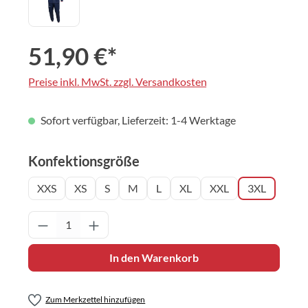
51,90 €*
Preise inkl. MwSt. zzgl. Versandkosten
Sofort verfügbar, Lieferzeit: 1-4 Werktage
auswählen
Konfektionsgröße
XXS
XS
S
M
L
XL
XXL
3XL
Produkt Anzahl: Gib den gewünschten Wert 
In den Warenkorb
Zum Merkzettel hinzufügen