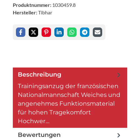
Produktnummer:
1030459.8
Hersteller:
Tibhar
Beschreibung
Trainingsanzug der französischen
Nationalmannschaft Weiches und
angenehmes Funktionsmaterial
für hohen Tragekomfort
Hochwer…
Mehr
Bewertungen