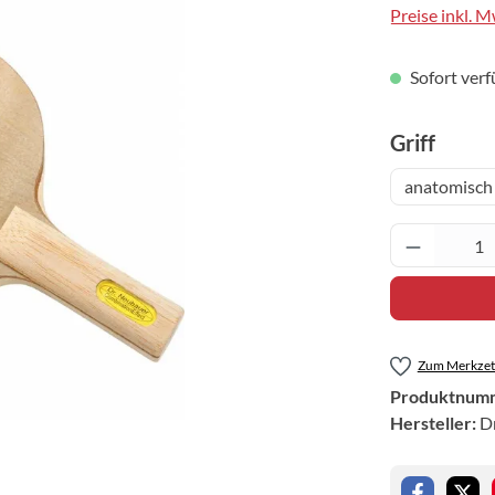
Preise inkl. 
Sofort verf
auswä
Griff
anatomisch
Produkt 
Zum Merkzett
Produktnum
Hersteller:
D