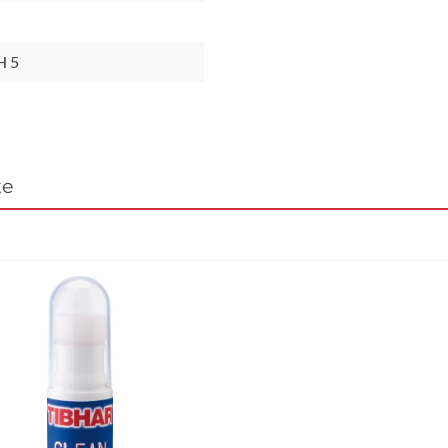
H 5
te