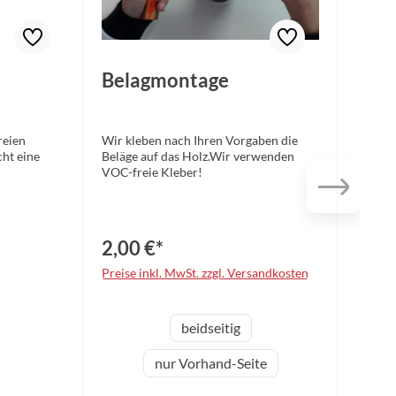
Belagmontage
reien
Wir kleben nach Ihren Vorgaben die
ht eine
Beläge auf das Holz.Wir verwenden
VOC-freie Kleber!
2,00 €*
Preise inkl. MwSt. zzgl. Versandkosten
auswählen
Variante
beidseitig
nur Vorhand-Seite