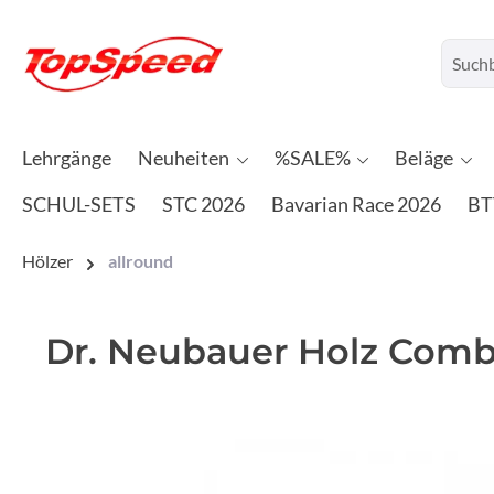
Lehrgänge
Neuheiten
%SALE%
Beläge
SCHUL-SETS
STC 2026
Bavarian Race 2026
BT
Hölzer
allround
Dr. Neubauer Holz Combi
Bildergalerie überspringen