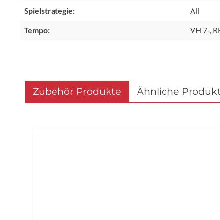
Spielstrategie:
All
Tempo:
VH 7-, R
Zubehör Produkte
Ähnliche Produk
Produktgalerie überspringen