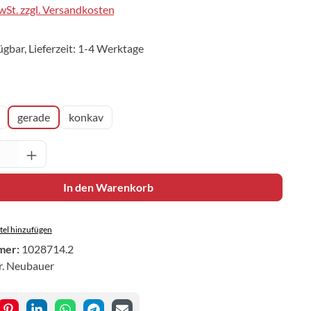
MwSt. zzgl. Versandkosten
ügbar, Lieferzeit: 1-4 Werktage
hlen
gerade
konkav
Anzahl: Gib den gewünschten Wert ein oder 
In den Warenkorb
el hinzufügen
mer:
1028714.2
r. Neubauer