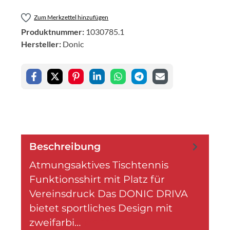
Zum Merkzettel hinzufügen
Produktnummer:
1030785.1
Hersteller:
Donic
Beschreibung
Atmungsaktives Tischtennis
Funktionsshirt mit Platz für
Vereinsdruck Das DONIC DRIVA
bietet sportliches Design mit
zweifarbi…
Mehr