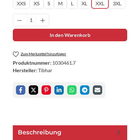
XXS
XS
S
M
L
XL
XXL
3XL
Produkt Anzahl: Gib den gewünschten Wert 
In den Warenkorb
Zum Merkzettel hinzufügen
Produktnummer:
1030461.7
Hersteller:
Tibhar
Beschreibung