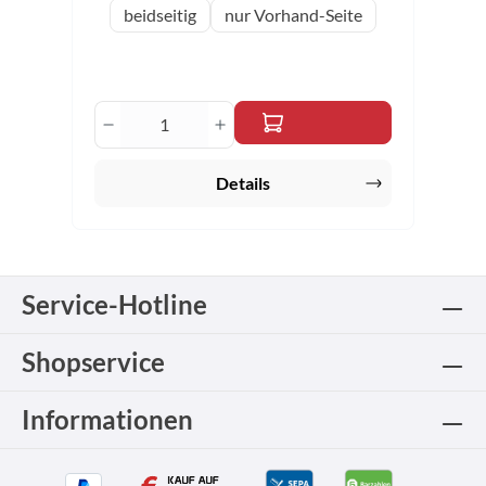
auswählen
Variante
beidseitig
nur Vorhand-Seite
Produkt Anzahl: Gib den gewünschten 
Details
Service-Hotline
Shopservice
Informationen