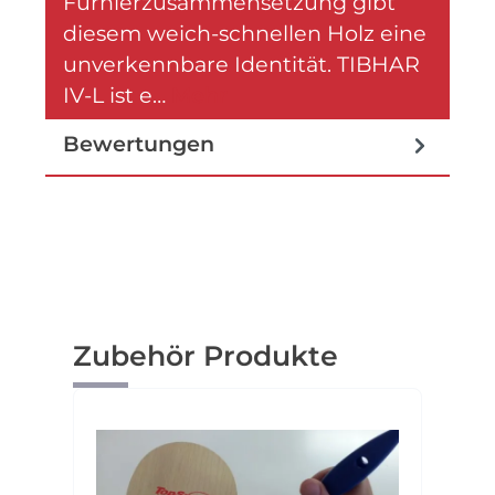
Furnierzusammensetzung gibt
diesem weich-schnellen Holz eine
unverkennbare Identität. TIBHAR
IV-L ist e…
Mehr
Bewertungen
Produktgalerie überspringen
Zubehör Produkte