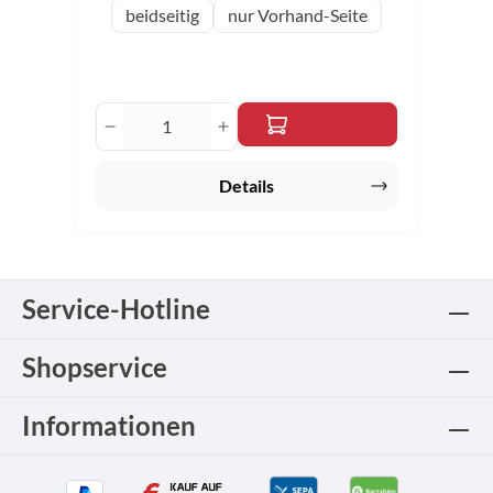
auswählen
Variante
beidseitig
nur Vorhand-Seite
Produkt Anzahl: Gib den gewünschten 
Details
Service-Hotline
Shopservice
Informationen