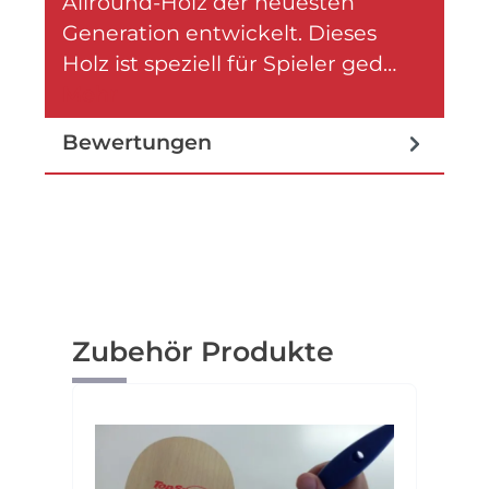
Allround-Holz der neuesten
Generation entwickelt. Dieses
Holz ist speziell für Spieler ged…
Mehr
Bewertungen
Produktgalerie überspringen
Zubehör Produkte