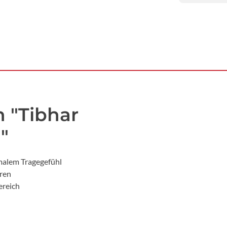
 "Tibhar
"
malem Tragegefühl
ren
ereich