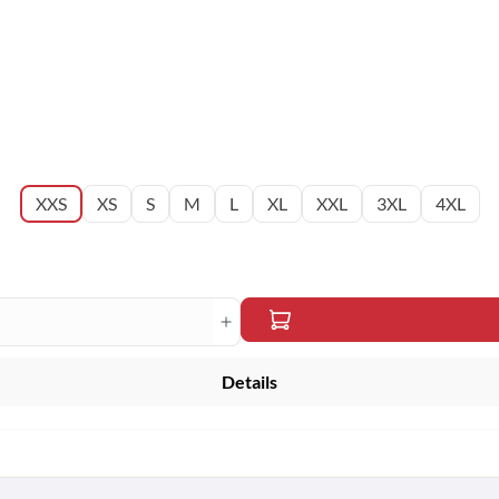
XXS
XS
S
M
L
XL
XXL
3XL
4XL
en Wert ein oder benutze die Schaltfläche
Details