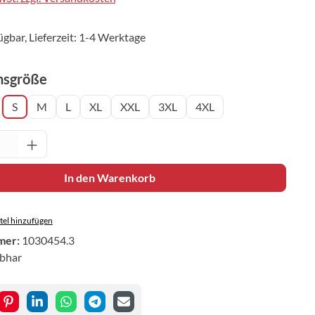
ügbar, Lieferzeit: 1-4 Werktage
auswählen
nsgröße
S
M
L
XL
XXL
3XL
4XL
Anzahl: Gib den gewünschten Wert ein oder 
In den Warenkorb
el hinzufügen
mer:
1030454.3
ibhar