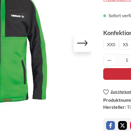
Sofort verf
Konfektio
XXS
XS
Produkt 
Zum Merkzett
Produktnum
Hersteller:
T