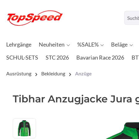
Lehrgänge
Neuheiten
%SALE%
Beläge
SCHUL-SETS
STC 2026
Bavarian Race 2026
BT
Ausrüstung
Bekleidung
Anzüge
Tibhar Anzugjacke Jura 
Bildergalerie überspringen