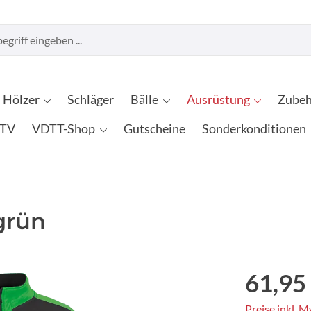
Hölzer
Schläger
Bälle
Ausrüstung
Zubeh
TV
VDTT-Shop
Gutscheine
Sonderkonditionen
grün
61,95
Preise inkl. 