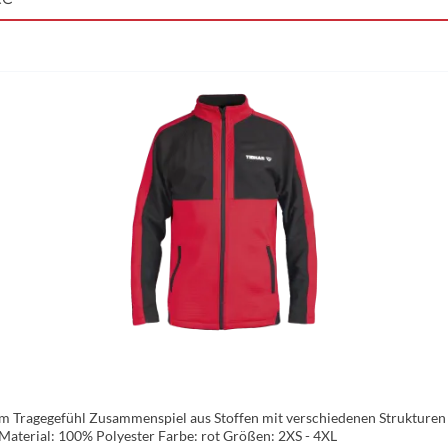
 Tragegefühl Zusammenspiel aus Stoffen mit verschiedenen Strukturen
Nackenbereich Zwei seitliche Taschen mit Reißverschluss Material: 100% Polyester Farbe: rot Größen: 2XS - 4XL