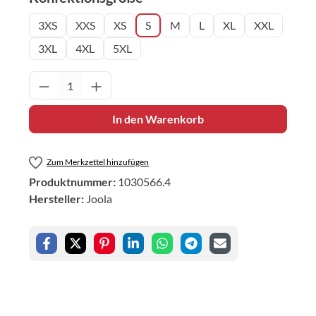
3XS
XXS
XS
S
M
L
XL
XXL
3XL
4XL
5XL
Produkt Anzahl: Gib den gewünschten Wert 
In den Warenkorb
Zum Merkzettel hinzufügen
Produktnummer:
1030566.4
Hersteller:
Joola