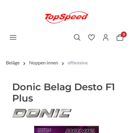
0
Beläge
Noppen innen
offensive
Donic Belag Desto F1
Plus
Bildergalerie überspringen