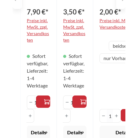
Pflege von
der Beläge.
Tischtennis
7,90 €*
3,50 €*
2,00 €*
belägen
aller
Preise inkl.
Preise inkl.
Preise inkl. MwSt. zz
Marken.
MwSt. zzgl.
MwSt. zzgl.
Versandkosten
Der
Versandkos
Versandkos
wirksame
ten
ten
Reiniger
aus
Variante
beidseitig
verlängert
die
Sofort
Sofort
Haltbarkeit
nur Vorhand-Se
und
verfügbar,
verfügbar,
Griffigkeit
Lieferzeit:
Lieferzeit:
der Beläge.
1-4
1-4
Mit dem
praktischen
Werktage
Werktage
Pumpspray
lässt sich
Produkt Anzahl: Gib den gewünschten 
Produkt Anzahl: Gib den 
die
Flüssigkeit
Produkt Anza
optimal
dosieren.
Anwendung
: - Belag
Details
Details
Details
einsprühen,