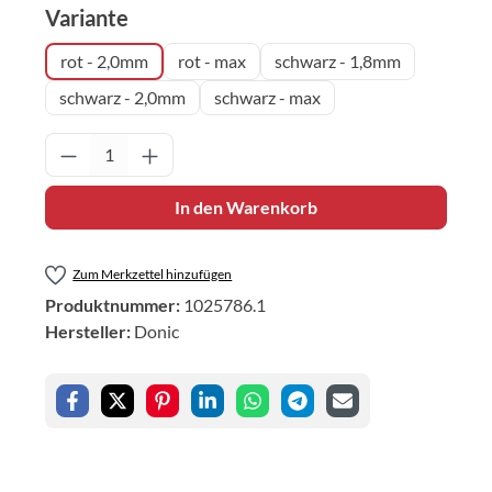
auswählen
Variante
rot - 2,0mm
rot - max
schwarz - 1,8mm
schwarz - 2,0mm
schwarz - max
Produkt Anzahl: Gib den gewünschten Wert 
In den Warenkorb
Zum Merkzettel hinzufügen
Produktnummer:
1025786.1
Hersteller:
Donic