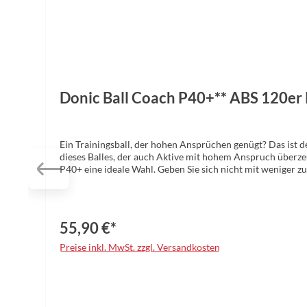
Donic Ball Coach P40+** ABS 120er
Ein Trainingsball, der hohen Ansprüchen genügt? Das ist
dieses Balles, der auch Aktive mit hohem Anspruch überzeu
P40+ eine ideale Wahl. Geben Sie sich nicht mit weniger z
• Guter und anspruchsvoller Trainingsball • Gegenüber d
55,90 €*
Preise inkl. MwSt. zzgl. Versandkosten
auswählen
Farbe