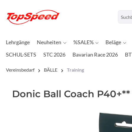
Lehrgänge
Neuheiten
%SALE%
Beläge
SCHUL-SETS
STC 2026
Bavarian Race 2026
BT
Vereinsbedarf
BÄLLE
Training
Donic Ball Coach P40+**
Bildergalerie überspringen