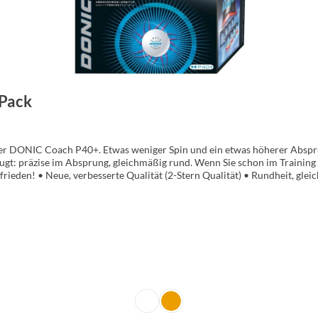
 Pack
 der DONIC Coach P40+. Etwas weniger Spin und ein etwas höherer Abspr
gt: präzise im Absprung, gleichmäßig rund. Wenn Sie schon im Training a
ufrieden! • Neue, verbesserte Qualität (2-Stern Qualität) • Rundheit, g
em Coach 40+ Ball etwas höherer Absprung und etwas weniger Spin
weiß
orange