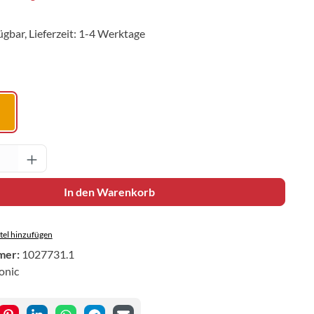
ügbar, Lieferzeit: 1-4 Werktage
ählen
orange
Anzahl: Gib den gewünschten Wert ein oder 
In den Warenkorb
el hinzufügen
mer:
1027731.1
onic