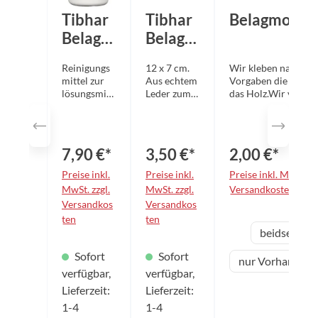
Tibhar
Tibhar
Belagmonta
Belagre
Belagre
iniger
inigung
Reinigungs
12 x 7 cm.
Wir kleben nach Ihr
Pumps
sschwa
mittel zur
Aus echtem
Vorgaben die Beläge
pray
mm
lösungsmitt
Leder zum
das Holz.Wir verwe
elfreien
schonenden
VOC-freie Kleber!
250ml
(VOC-frei)
Reinigen
Pflege von
der Beläge.
Tischtennis
7,90 €*
3,50 €*
2,00 €*
belägen
aller
Preise inkl.
Preise inkl.
Preise inkl. MwSt. zz
Marken.
MwSt. zzgl.
MwSt. zzgl.
Versandkosten
Der
Versandkos
Versandkos
wirksame
ten
ten
Reiniger
aus
Variante
beidseitig
verlängert
die
Sofort
Sofort
Haltbarkeit
nur Vorhand-Se
und
verfügbar,
verfügbar,
Griffigkeit
Lieferzeit:
Lieferzeit:
der Beläge.
1-4
1-4
Mit dem