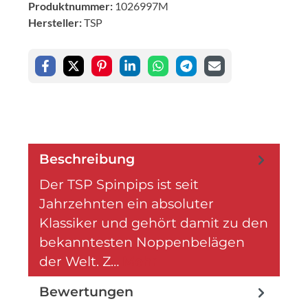
Produktnummer:
1026997M
Hersteller:
TSP
Beschreibung
Der TSP Spinpips ist seit
Jahrzehnten ein absoluter
Klassiker und gehört damit zu den
bekanntesten Noppenbelägen
der Welt. Z…
Mehr
Bewertungen