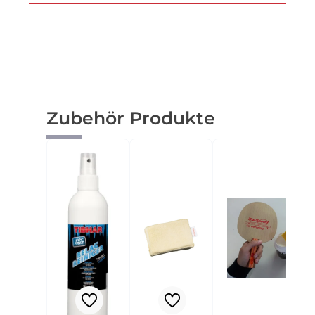
Produktgalerie überspringen
Zubehör Produkte